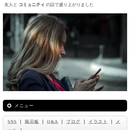
友人と
コミュニティ
の話で盛り上がりました
メニュー
SNS
｜
掲示板
｜
Q&A
｜
ブログ
｜
イラスト
｜
メ