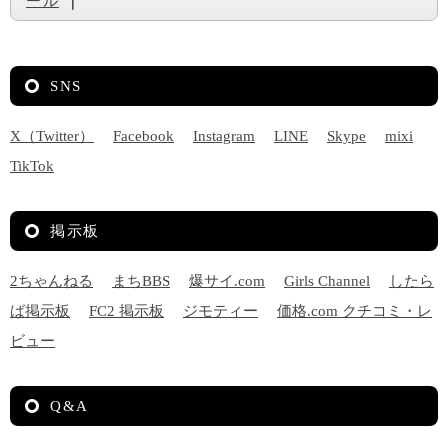
ール
｜
SNS
X（Twitter）
Facebook
Instagram
LINE
Skype
mixi
TikTok
掲示板
2ちゃんねる
まちBBS
爆サイ.com
Girls Channel
したら
ば掲示板
FC2 掲示板
ジモティー
価格.com クチコミ・レ
ビュー
Q&A