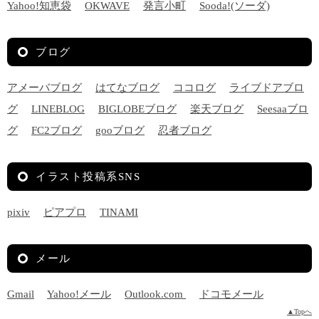
Yahoo!知恵袋
OKWAVE
発言小町
Sooda!(ソーダ)
ブログ
アメーバブログ
はてなブログ
ココログ
ライブドアブロ
グ
LINEBLOG
BIGLOBEブログ
楽天ブログ
Seesaaブロ
グ
FC2ブログ
gooブログ
忍者ブログ
イラスト投稿系SNS
pixiv
ピアプロ
TINAMI
メール
Gmail
Yahoo!メール
Outlook.com
ドコモメール
▲Topへ