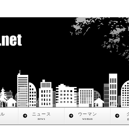
タル
ニュース
ウーマン
l
news
woman