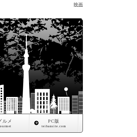
映画
グルメ
PC版
gourmet
teibansite.com